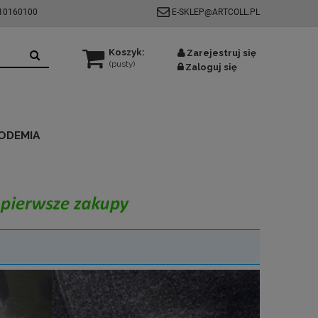
510160100
E-SKLEP@ARTCOLL.PL
Koszyk:
Zarejestruj się
(pusty)
Zaloguj się
ODEMIA
COVID-19/RSV/GRYPA