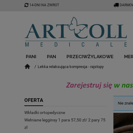
14-DNI NA ZWROT
DARMOW
PANI
PAN
PRZECIWŻYLAKOWE
ME
Lekka relaksująca kompresja - rajstopy
NIETRZYMANIE MOCZU - INKONTYNENCJA
OFERTA
Nie znal
Wkładki ortopedyczne
Wełniane legginsy 1 para 57,50 zł/ 2 pary 75
zł