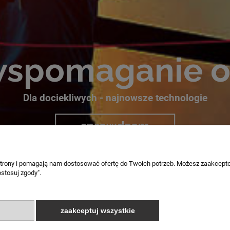
wspomaganie 
Dla dociekliwych - najnowsze technologie
sprawdzam
 strony i pomagają nam dostosować ofertę do Twoich potrzeb. Możesz zaakcepto
stosuj zgody".
zaakceptuj wszystkie
Sklep internetowy Shoper.pl