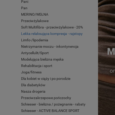
Pani
Pan
MERINO/WEŁNA
Przeciwżylakowe
Soft Multifibra - przeciwżylakowe - 20%
Lekka relaksująca kompresja - rajstopy
Limfo-/lipodemia
Nietrzymanie moczu - inkontynencja
M
Antycellulit/Sport
Modelująca bielizna męska
Rehabilitacja i sport
Joga/fitness
Dla kobiet w ciąży i po porodzie
Dla diabetyków
Nasza drogeria
Przeciwzakrzepowe pończochy
Schiesser - bielizna / pożegnanie - rabaty
Schiesser - ACTIVE BALANCE SPORT