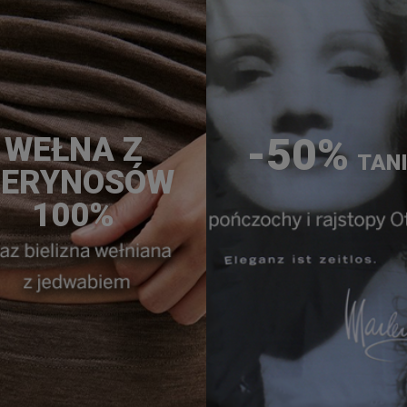
-50%
WEŁNA Z
TAN
ERYNOSÓW
100%