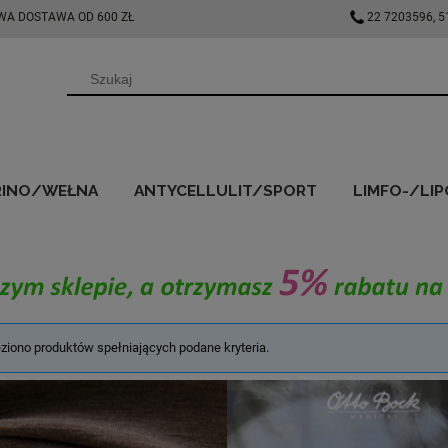
A DOSTAWA OD 600 ZŁ
22 7203596, 
RINO/WEŁNA
ANTYCELLULIT/SPORT
LIMFO-/LIP
DLA DIABETYKÓW
NASZA DROGERIA
PROMOCJE
eziono produktów spełniających podane kryteria.