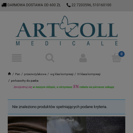
DARMOWA DOSTAWA OD 600 ZŁ
22 7203596, 510160100
E-SKLEP@ARTCOLL.PL
Pan
przeciwżylakowe
wg klas kompresji
III klasa kompresji
pończochy do paska
Nie znaleziono produktów spełniających podane kryteria.