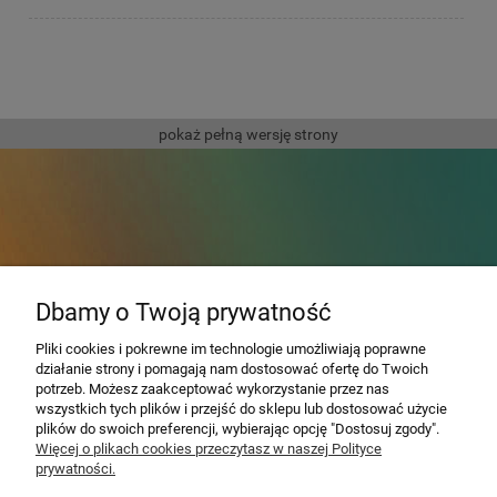
pokaż pełną wersję strony
Dbamy o Twoją prywatność
Em
ana® - wspomaganie
Pliki cookies i pokrewne im technologie umożliwiają poprawne
działanie strony i pomagają nam dostosować ofertę do Twoich
odchudzania
potrzeb. Możesz zaakceptować wykorzystanie przez nas
wszystkich tych plików i przejść do sklepu lub dostosować użycie
plików do swoich preferencji, wybierając opcję "Dostosuj zgody".
Dla dociekliwych - najnowsze technologie
Więcej o plikach cookies przeczytasz w naszej Polityce
prywatności.
sprawdzam