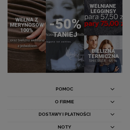
WEŁNIANE
LEGGINSY
-50%
WEŁNA Z
MERYNOSÓW
100%
TANIEJ
BIELIZNA
TERMICZNA
POMOC
O FIRMIE
DOSTAWY I PŁATNOŚCI
NOTY