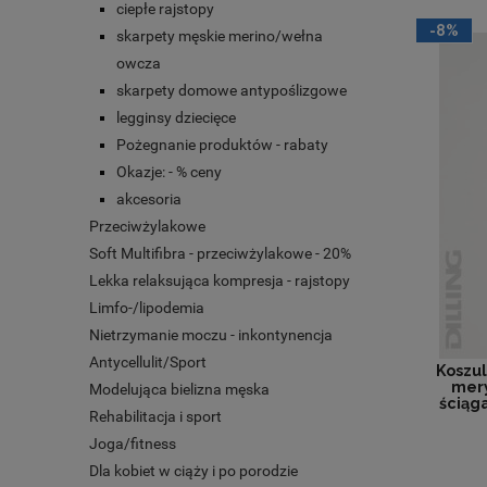
ciepłe rajstopy
-8%
skarpety męskie merino/wełna
owcza
skarpety domowe antypoślizgowe
legginsy dziecięce
Pożegnanie produktów - rabaty
Okazje: - % ceny
akcesoria
Przeciwżylakowe
Soft Multifibra - przeciwżylakowe - 20%
Lekka relaksująca kompresja - rajstopy
Limfo-/lipodemia
Nietrzymanie moczu - inkontynencja
Antycellulit/Sport
Koszul
mery
Modelująca bielizna męska
ściąg
Rehabilitacja i sport
Joga/fitness
Dla kobiet w ciąży i po porodzie