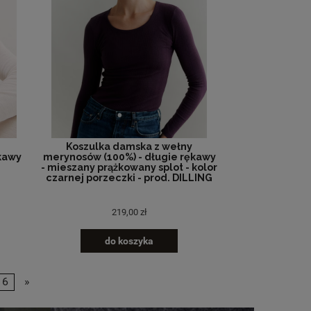
Koszulka damska z wełny
kawy
merynosów (100%) - długie rękawy
- mieszany prążkowany splot - kolor
czarnej porzeczki - prod. DILLING
219,00 zł
do koszyka
6
»