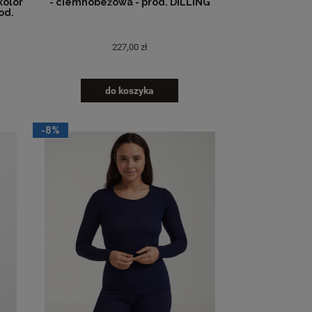
kolor
- ciemnobeżowa - prod. DILLING
od.
227,00 zł
do koszyka
-8%