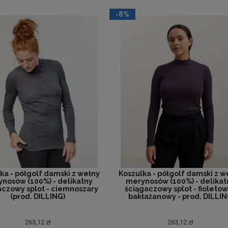
-8%
ka - półgolf damski z wełny
Koszulka - półgolf damski z w
nosów (100%) - delikatny
merynosów (100%) - delikat
aczowy splot - ciemnoszary
ściągaczowy splot - fioleto
(prod. DILLING)
bakłażanowy - prod. DILLI
263,12 zł
263,12 zł