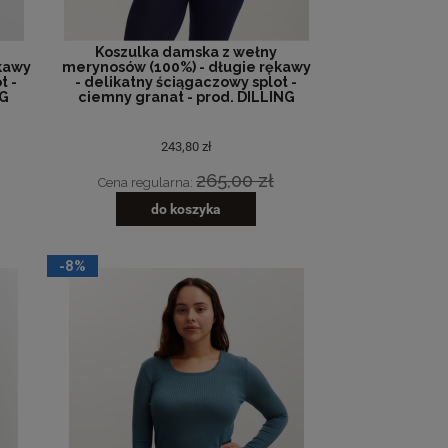
Koszulka damska z wełny
kawy
merynosów (100%) - długie rękawy
t -
- delikatny ściągaczowy splot -
NG
ciemny granat - prod. DILLING
243,80 zł
265,00 zł
Cena regularna:
do koszyka
-8%