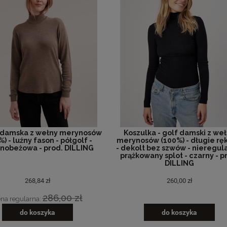
 damska z wełny merynosów
Koszulka - golf damski z we
) - luźny fason - półgolf -
merynosów (100%) - długie rę
nobeżowa - prod. DILLING
- dekolt bez szwów - nieregul
prążkowany splot - czarny - p
DILLING
268,84 zł
260,00 zł
286,00 zł
na regularna:
do koszyka
do koszyka