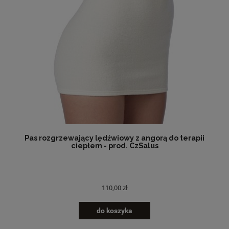
Pas rozgrzewający lędźwiowy z angorą do terapii
ciepłem - prod. CzSalus
110,00 zł
do koszyka