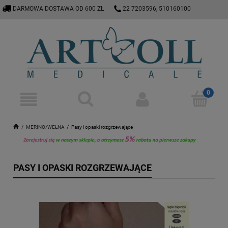
DARMOWA DOSTAWA OD 600 ZŁ
22 7203596, 510160100
E-SKLEP@ARTCOLL.PL
MERINO/WEŁNA
Pasy i opaski rozgrzewające
PASY I OPASKI ROZGRZEWAJĄCE