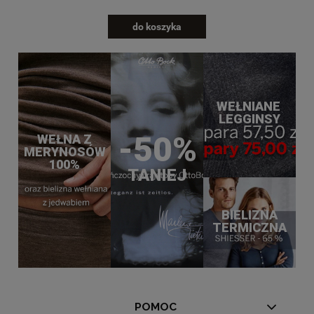
do koszyka
WEŁNIANE
LEGGINSY
-50%
WEŁNA Z
MERYNOSÓW
100%
TANIEJ
BIELIZNA
TERMICZNA
POMOC