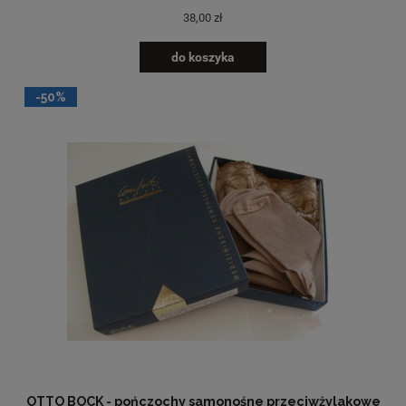
38,00 zł
do koszyka
-50%
OTTO BOCK - pończochy samonośne przeciwżylakowe