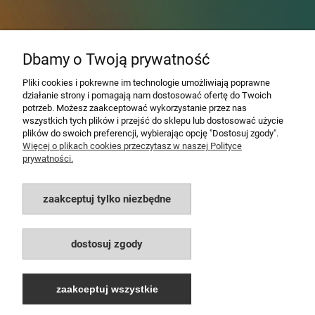
Dbamy o Twoją prywatność
Em
ana® - wspomaganie
Pliki cookies i pokrewne im technologie umożliwiają poprawne
działanie strony i pomagają nam dostosować ofertę do Twoich
odchudzania
potrzeb. Możesz zaakceptować wykorzystanie przez nas
wszystkich tych plików i przejść do sklepu lub dostosować użycie
plików do swoich preferencji, wybierając opcję "Dostosuj zgody".
Dla dociekliwych - najnowsze technologie
Więcej o plikach cookies przeczytasz w naszej Polityce
prywatności.
sprawdzam
zaakceptuj tylko niezbędne
dostosuj zgody
zaakceptuj wszystkie