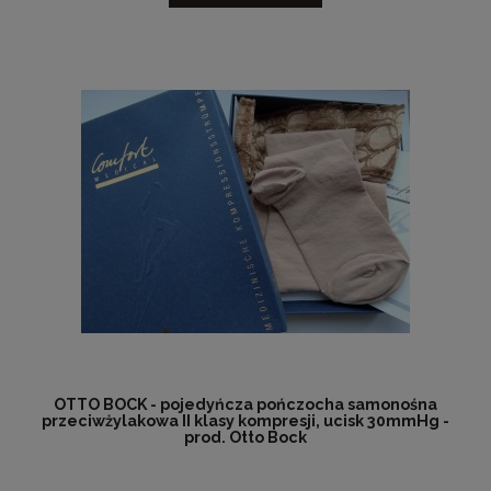
OTTO BOCK - pojedyńcza pończocha samonośna
przeciwżylakowa II klasy kompresji, ucisk 30mmHg -
prod. Otto Bock