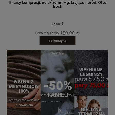
II klasy kompresji, ucisk 30mmHg; kryjące - prod. Otto
Bock
75,00 zł
150,00 zł
Cena regularna:
do koszyka
WEŁNIANE
LEGGINSY
-50%
WEŁNA Z
MERYNOSÓW
100%
TANIEJ
BIELIZNA
TERMICZNA