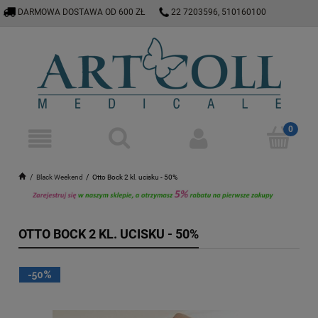
DARMOWA DOSTAWA OD 600 ZŁ
22 7203596, 510160100
E-SKLEP@ARTCOLL.PL
Black Weekend
Otto Bock 2 kl. ucisku - 50%
OTTO BOCK 2 KL. UCISKU - 50%
-50%