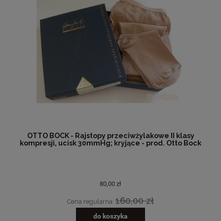
OTTO BOCK - Rajstopy przeciwżylakowe II klasy
kompresji, ucisk 30mmHg; kryjące - prod. Otto Bock
80,00 zł
160,00 zł
Cena regularna:
do koszyka