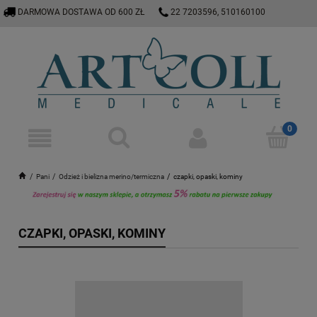
DARMOWA DOSTAWA OD 600 ZŁ
22 7203596, 510160100
E-SKLEP@ARTCOLL.PL
Pani
Odzież i bielizna merino/termiczna
czapki, opaski, kominy
CZAPKI, OPASKI, KOMINY