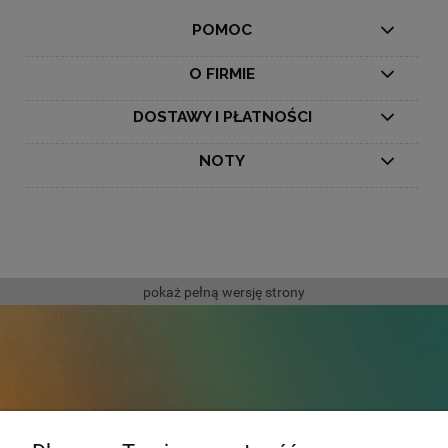
POMOC
O FIRMIE
DOSTAWY I PŁATNOŚCI
NOTY
pokaż pełną wersję strony