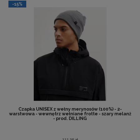
-15%
Czapka UNISEX z wełny merynosów (100%) - 2-
warstwowa - wewnętrz wełniane frotte - szary melanż
- prod. DILLING
111,35 zł