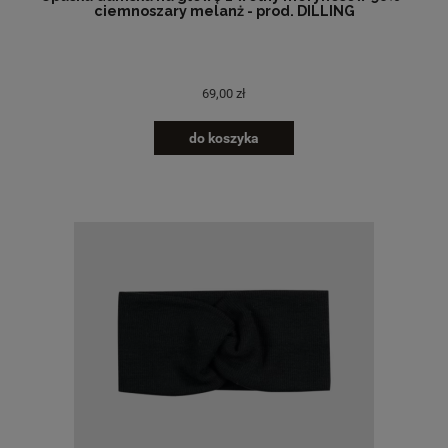
ciemnoszary melanż - prod. DILLING
69,00 zł
do koszyka