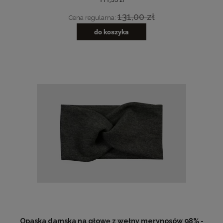
131,00 zł
Cena regularna:
do koszyka
Opaska damska na głowę z wełny merynosów 98% -